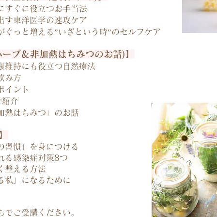
にすぐに役立つお手当法
出す東洋医学の速攻ケア
がぐっと増える”いざという時”のセルフケア
ハーブ＆非加熱はちみつのお話)】
康維持にも役立つ自然療法
飲み方
ポイント
ご紹介
加熱はちみつ」のお話
】
の習慣」を身につける
れる感染症対策8つ
く整える方法
る私」になるために
ちでご受講ください。