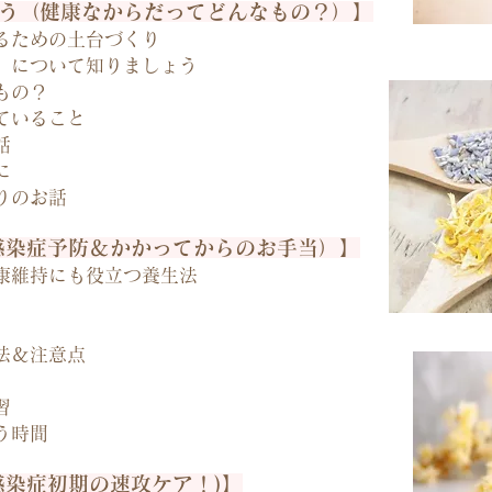
よう（健康なからだってどんなもの？）】
るための土台づくり
」について知りましょう
もの？
ていること
話
に
りのお話
(感染症予防＆かかってからのお手当）】
康維持にも役立つ養生法
法＆注意点
習
う時間
感染症初期の速攻ケア！)】