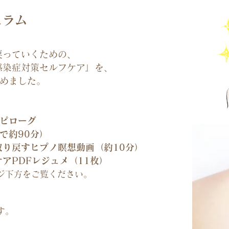
ュラム
戻っていくための、
感染症対策セルフケア』を、
とめました。
エピローグ
で約90分）
り戻すヒプノ瞑想動画（約10分）
アPDFレジュメ（11枚）
ジ下方をご覧ください。
す。