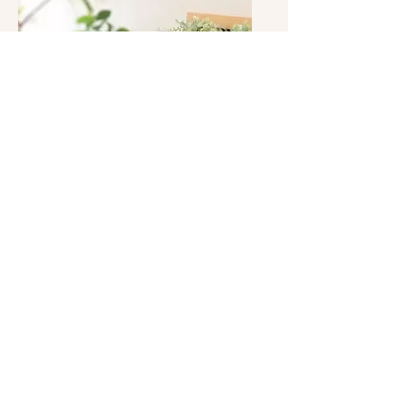
出窓の様子。植物をたくさん置い
ています。
＜所在地＞
神戸市東灘区本山中町3丁目
閑静な住宅街の一角にある小さな隠れ家鍼灸院
です。
​詳細な住所は、見学時ににお知らせいたしま
す。