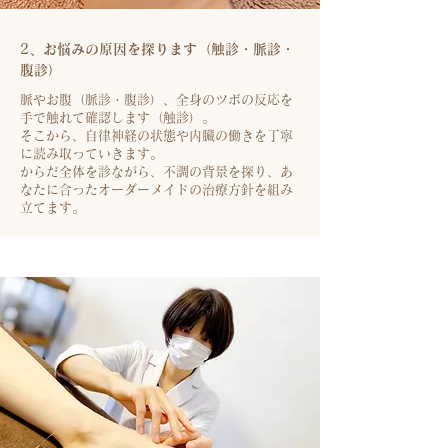
2、お悩みの原因を探ります（触診・脈診・
腹診）
脈やお腹（脈診・腹診）、全身のツボの反応を
手で触れて確認します（触診）。
そこから、自律神経の状態や内臓の働きを丁寧
に読み取っていきます。
からだ全体を診ながら、不調の背景を探り、あ
なたに合ったオーダーメイドの治療方針を組み
立てます。