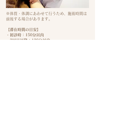
※体質・体調にあわせて行うため、施術時間は
前後する場合があります。
【滞在時間の目安】
・初診時：150分以内
・2回目以降：120分以内
（治療前後のカウンセリング・お茶・お着替え
等を含みます）
※2回目以降も、初診時と同じボリュームで、
じっくりお話をご希望の方には、
【オプション・カウンセリング（2,000円）】
をご用意しています。
『​からだの鍼灸コース』に以下のオプシ
ョンを追加
​してお受けいただけます。
すべて10分1,000円（税込）