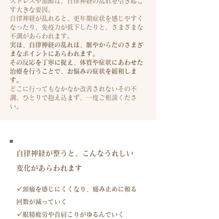
ストレスや加齢は、自律神経の
乱れを引き起こ
す
大きな要因。
自律神経が乱れると、更年期症状を感じやすく
なったり、
免疫力が低下したりと、さまざまな
不調があらわれます。
実は、自律神経の乱れは、脈やからだのさまざ
まなポイントにあらわれます。
その反応を丁寧に捉え、体質や症状にあわせた
治療を行うことで、お悩みの症状を緩和しま
す。
どこに行ってもなかなか改善されないその不
調、ひとりで抱え込まず、一度ご相談くださ
い。
自律神経が整うと、こんなうれしい
変化があらわれます
✓頭痛を感じにくくなり、痛み止めに頼る
回数が減っていく
✓眼精疲労や首肩こりがゆるんでいく